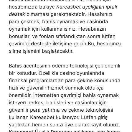
hesabınızda bakiye
Kareasbet üyeliğinin i̇ptali
destek
olmaması gerekmektedir. Hesabınızı
para çekmek, bahis oynamak ve casinoda
oynamak için kullanmalısınız. Hesabınızın
bonusları ve fonları sıfırlandıktan sonra lütfen
çevrimiçi destekle iletişime geçin.Bu, hesabınızı
silme işlemini başlatacaktır.
Bahis acentesinin ödeme teknolojisi çok önemli
bir konudur. Özellikle casino oyunlarında
finansal programlardan para çekme konusunda
hızlı ve güvenilir hizmet sunmak oldukça
önemlidir. İnternetten çevrimiçi bahis oynamak
isteyen herkes, bahisleri ve casinoları için
güvenilir para yatırma ve çekme teknolojisini
kullanan Kareasbet kullanıyor. Lütfen giriş
yaptıktan hemen sonra üye olarak kayıt olunuz.