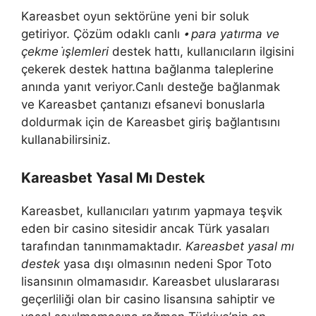
Kareasbet oyun sektörüne yeni bir soluk
getiriyor. Çözüm odaklı canlı
⦁ para yatırma ve
çekme i̇şlemleri
destek hattı, kullanıcıların ilgisini
çekerek destek hattına bağlanma taleplerine
anında yanıt veriyor.Canlı desteğe bağlanmak
ve Kareasbet çantanızı efsanevi bonuslarla
doldurmak için de Kareasbet giriş bağlantısını
kullanabilirsiniz.
Kareasbet Yasal Mı Destek
Kareasbet, kullanıcıları yatırım yapmaya teşvik
eden bir casino sitesidir ancak Türk yasaları
tarafından tanınmamaktadır.
Kareasbet yasal mı
destek
yasa dışı olmasının nedeni Spor Toto
lisansının olmamasıdır. Kareasbet uluslararası
geçerliliği olan bir casino lisansına sahiptir ve