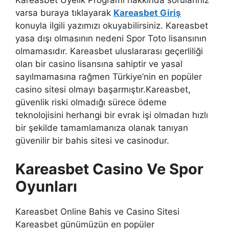
Kareasbet Üyelik Programı hakkında sorularınız
varsa buraya tıklayarak
Kareasbet Giriş
konuyla ilgili yazımızı okuyabilirsiniz. Kareasbet
yasa dışı olmasının nedeni Spor Toto lisansının
olmamasıdır. Kareasbet uluslararası geçerliliği
olan bir casino lisansına sahiptir ve yasal
sayılmamasına rağmen Türkiye’nin en popüler
casino sitesi olmayı başarmıştır.Kareasbet,
güvenlik riski olmadığı sürece ödeme
teknolojisini herhangi bir evrak işi olmadan hızlı
bir şekilde tamamlamanıza olanak tanıyan
güvenilir bir bahis sitesi ve casinodur.
Kareasbet Casino Ve Spor
Oyunları
Kareasbet Online Bahis ve Casino Sitesi
Kareasbet günümüzün en popüler