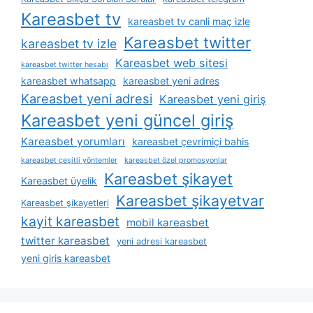
Kareasbet tv
kareasbet tv canli maç izle
Kareasbet twitter
kareasbet tv izle
Kareasbet web sitesi
kareasbet twitter hesabı
kareasbet whatsapp
kareasbet yeni adres
Kareasbet yeni adresi
Kareasbet yeni giriş
Kareasbet yeni güncel giriş
Kareasbet yorumları
kareasbet çevrimiçi bahis
kareasbet çeşitli yöntemler
kareasbet özel promosyonlar
Kareasbet şikayet
Kareasbet üyelik
Kareasbet şikayetvar
Kareasbet şikayetleri
kayit kareasbet
mobil kareasbet
twitter kareasbet
yeni adresi kareasbet
yeni giris kareasbet