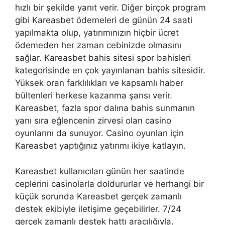
hızlı bir şekilde yanıt verir. Diğer birçok program
gibi Kareasbet ödemeleri de günün 24 saati
yapılmakta olup, yatırımınızın hiçbir ücret
ödemeden her zaman cebinizde olmasını
sağlar. Kareasbet bahis sitesi spor bahisleri
kategorisinde en çok yayınlanan bahis sitesidir.
Yüksek oran farklılıkları ve kapsamlı haber
bültenleri herkese kazanma şansı verir.
Kareasbet, fazla spor dalına bahis sunmanın
yanı sıra eğlencenin zirvesi olan casino
oyunlarını da sunuyor. Casino oyunları için
Kareasbet yaptığınız yatırımı ikiye katlayın.
Kareasbet kullanıcıları günün her saatinde
ceplerini casinolarla doldururlar ve herhangi bir
küçük sorunda Kareasbet gerçek zamanlı
destek ekibiyle iletişime geçebilirler. 7/24
gerçek zamanlı destek hattı aracılığıyla.