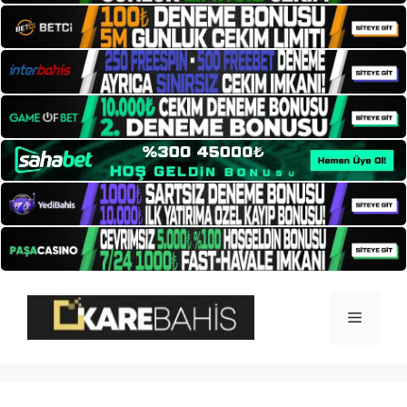
İçeriğe
atla
Menü