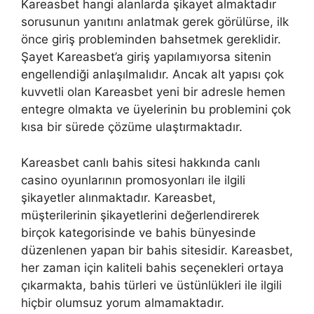
Kareasbet hangi alanlarda şikayet almaktadır
sorusunun yanıtını anlatmak gerek görülürse, ilk
önce giriş probleminden bahsetmek gereklidir.
Şayet Kareasbet’a giriş yapılamıyorsa sitenin
engellendiği anlaşılmalıdır. Ancak alt yapısı çok
kuvvetli olan Kareasbet yeni bir adresle hemen
entegre olmakta ve üyelerinin bu problemini çok
kısa bir sürede çözüme ulaştırmaktadır.
Kareasbet canlı bahis sitesi hakkında canlı
casino oyunlarının promosyonları ile ilgili
şikayetler alınmaktadır. Kareasbet,
müşterilerinin şikayetlerini değerlendirerek
birçok kategorisinde ve bahis bünyesinde
düzenlenen yapan bir bahis sitesidir. Kareasbet,
her zaman için kaliteli bahis seçenekleri ortaya
çıkarmakta, bahis türleri ve üstünlükleri ile ilgili
hiçbir olumsuz yorum almamaktadır.