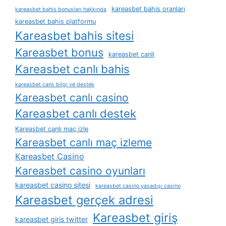
kareasbet bahis oranları
kareasbet bahis bonusları hakkında
kareasbet bahis platformu
Kareasbet bahis sitesi
Kareasbet bonus
kareasbet canli
Kareasbet canlı bahis
kareasbet canlı bilgi ve destek
Kareasbet canlı casino
Kareasbet canlı destek
Kareasbet canlı maç izle
Kareasbet canlı maç izleme
Kareasbet Casino
Kareasbet casino oyunları
kareasbet casino sitesi
kareasbet casino yasadışı casino
Kareasbet gerçek adresi
Kareasbet giriş
kareasbet giris twitter