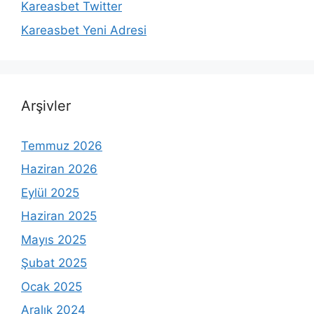
Kareasbet Twitter
Kareasbet Yeni Adresi
Arşivler
Temmuz 2026
Haziran 2026
Eylül 2025
Haziran 2025
Mayıs 2025
Şubat 2025
Ocak 2025
Aralık 2024