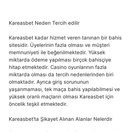
Kareasbet Neden Tercih edilir
Kareasbet kadar hizmet veren tanınan bir bahis
sitesidir. Üyelerinin fazla olması ve müşteri
memnuniyeti ile beğenilmektedir. Yüksek
miktarda ödeme yapılması birçok bahisçiye
hitap etmektedir. Casino oyunlarının fazla
miktarda olması da tercih nedenlerinden biri
olmaktadır. Ayrıca giriş sorununun
yaşanmaması, tek maça bahis yapılabilmesi ve
yüksek oranlı maçların olması Kareasbet için
öncelik teşkil etmektedir.
Kareasbet’ta Şikayet Alınan Alanlar Nelerdir