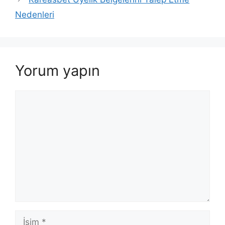
Nedenleri
Yorum yapın
Yorum
İsim