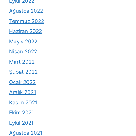
Eylül 2022
Ağustos 2022
Temmuz 2022
Haziran 2022
Mayıs 2022
Nisan 2022
Mart 2022
Şubat 2022
Ocak 2022
Aralık 2021
Kasım 2021
Ekim 2021
Eylül 2021
Ağustos 2021