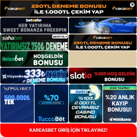
×
KAREASBET GİRİŞ İÇİN TIKLAYINIZ!