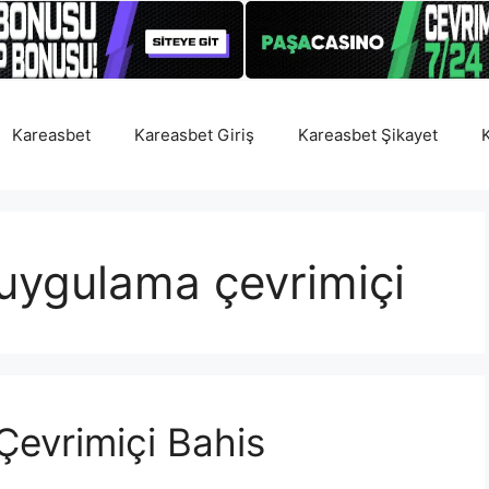
Kareasbet
Kareasbet Giriş
Kareasbet Şikayet
uygulama çevrimiçi
Çevrimiçi Bahis