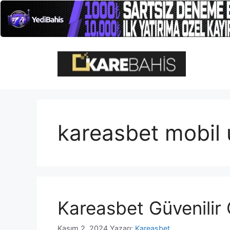
İçeriğe
atla
kareasbet mobil 
Kareasbet Güvenilir 
Kasım 2, 2024
Yazarı:
Kareasbet