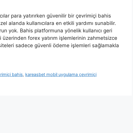
ılar para yatırırken güvenilir bir çevrimiçi bahis
l alanda kullanıcılara en etkili yardımı sunabilir.
un yok. Bahis platformuna yönelik kullanıcı geri
şi üzerinden forex yatırım işlemlerinin zahmetsizce
s siteleri sadece güvenli ödeme işlemleri sağlamakla
rimiçi bahis
,
kareasbet mobil uygulama çevrimiçi