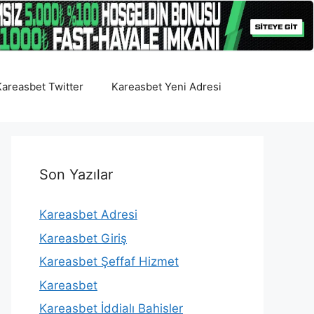
Kareasbet Twitter
Kareasbet Yeni Adresi
Son Yazılar
Kareasbet Adresi
Kareasbet Giriş
Kareasbet Şeffaf Hizmet
Kareasbet
Kareasbet İddialı Bahisler