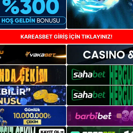
KAREASBET GİRİŞ İÇİN TIKLAYINIZ!