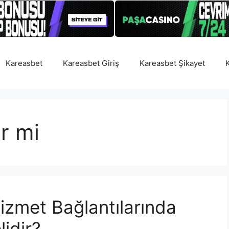
Kareasbet
Kareasbet Giriş
Kareasbet Şikayet
r mi
izmet Bağlantılarında
idir?