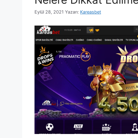
Eylül 28, 2021
Yazarı:
Kareasbet