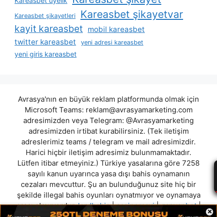
Kareasbet üyelik
Kareasbet şikayetvar
Kareasbet şikayetleri
kayit kareasbet
mobil kareasbet
twitter kareasbet
yeni adresi kareasbet
yeni giris kareasbet
Avrasya'nın en büyük reklam platformunda olmak için
Microsoft Teams:
reklam@avrasyamarketing.com
adresimizden veya Telegram: @Avrasyamarketing
adresimizden irtibat kurabilirsiniz. (Tek iletişim
adreslerimiz teams / telegram ve mail adresimizdir.
Harici hiçbir iletişim adresimiz bulunmamaktadır.
Lütfen itibar etmeyiniz.) Türkiye yasalarına göre 7258
sayılı kanun uyarınca yasa dışı bahis oynamanın
cezaları mevcuttur. Şu an bulunduğunuz site hiç bir
şekilde illegal bahis oyunları oynatmıyor ve oynamaya
aracı olmuyordur.
lordbahis
|
casinomavi
|
ganyanbet
|
×
naysbahis
|
atlantisbahis
|
betboo
|
nycbahis
|
nerobet