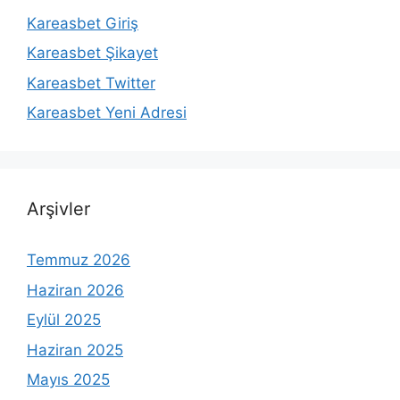
Kareasbet Giriş
Kareasbet Şikayet
Kareasbet Twitter
Kareasbet Yeni Adresi
Arşivler
Temmuz 2026
Haziran 2026
Eylül 2025
Haziran 2025
Mayıs 2025