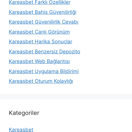
Kareasbet Farklı Özellikler
Kareasbet Bahis Güvenilirliği
Kareasbet Güvenilirlik Cevabı
Kareasbet Canlı Görünüm
Kareasbet Harika Sonuçlar
Kareasbet Benzersiz Depozito
Kareasbet Web Bağlantısı
Kareasbet Uygulama Bildirimi
Kareasbet Oturum Kolaylığı
Kategoriler
Kareasbet