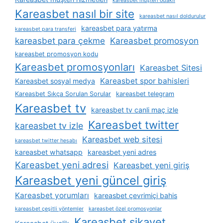
kareasbet müşteri odaklı
Kareasbet nasıl bir site
kareasbet nasıl doldurulur
kareasbet para yatırma
kareasbet para transferi
kareasbet para çekme
Kareasbet promosyon
kareasbet promosyon kodu
Kareasbet promosyonları
Kareasbet Sitesi
Kareasbet spor bahisleri
Kareasbet sosyal medya
Kareasbet Sıkça Sorulan Sorular
kareasbet telegram
Kareasbet tv
kareasbet tv canli maç izle
Kareasbet twitter
kareasbet tv izle
Kareasbet web sitesi
kareasbet twitter hesabı
kareasbet whatsapp
kareasbet yeni adres
Kareasbet yeni adresi
Kareasbet yeni giriş
Kareasbet yeni güncel giriş
Kareasbet yorumları
kareasbet çevrimiçi bahis
kareasbet çeşitli yöntemler
kareasbet özel promosyonlar
Kareasbet şikayet