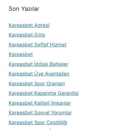
Son Yazılar
Kareasbet Adresi
Kareasbet Giriş
Kareasbet Şeffaf Hizmet
Kareasbet
Kareasbet İddialı Bahisler
Kareasbet Üye Avantajları
Kareasbet Spor Oranları
Kareasbet Kapanma Garantisi
Kareasbet Kaliteli İmkanlar
Kareasbet Sosyal Yorumlar
Kareasbet Spor Çeşitliliği