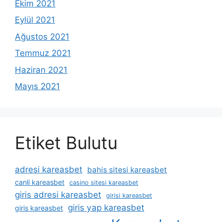
Ekim 2021
Eylül 2021
Ağustos 2021
Temmuz 2021
Haziran 2021
Mayıs 2021
Etiket Bulutu
adresi kareasbet
bahis sitesi kareasbet
canli kareasbet
casino sitesi kareasbet
giris adresi kareasbet
girisi kareasbet
giris yap kareasbet
giris kareasbet