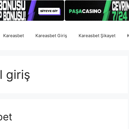
Kareasbet
Kareasbet Giriş
Kareasbet Şikayet
 giriş
bet