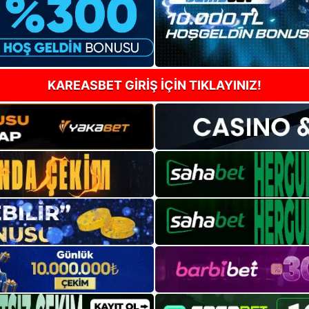
KAREASBET GİRİŞ İÇİN TIKLAYINIZ!