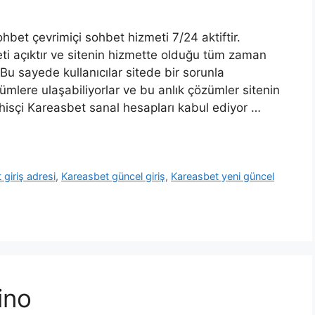
bet çevrimiçi sohbet hizmeti 7/24 aktiftir.
eti açıktır ve sitenin hizmette olduğu tüm zaman
Bu sayede kullanıcılar sitede bir sorunla
mlere ulaşabiliyorlar ve bu anlık çözümler sitenin
hisçi Kareasbet sanal hesapları kabul ediyor …
 giriş adresi
,
Kareasbet güncel giriş
,
Kareasbet yeni güncel
ino