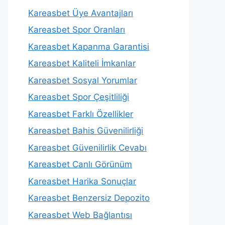
Kareasbet Üye Avantajları
Kareasbet Spor Oranları
Kareasbet Kapanma Garantisi
Kareasbet Kaliteli İmkanlar
Kareasbet Sosyal Yorumlar
Kareasbet Spor Çeşitliliği
Kareasbet Farklı Özellikler
Kareasbet Bahis Güvenilirliği
Kareasbet Güvenilirlik Cevabı
Kareasbet Canlı Görünüm
Kareasbet Harika Sonuçlar
Kareasbet Benzersiz Depozito
Kareasbet Web Bağlantısı