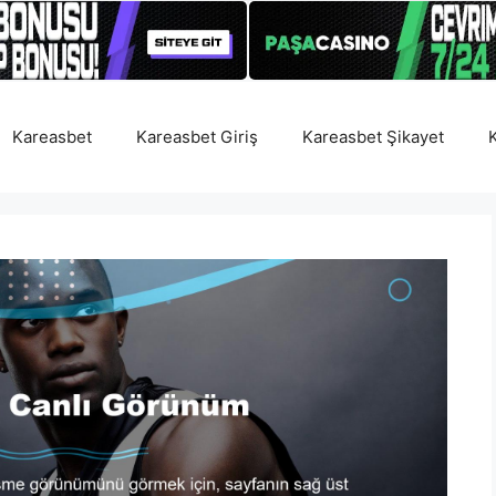
Kareasbet
Kareasbet Giriş
Kareasbet Şikayet