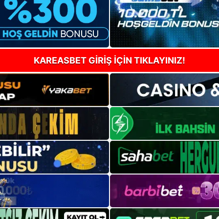
KAREASBET GİRİŞ İÇİN TIKLAYINIZ!