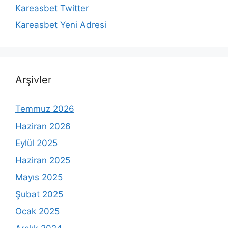
Kareasbet Twitter
Kareasbet Yeni Adresi
Arşivler
Temmuz 2026
Haziran 2026
Eylül 2025
Haziran 2025
Mayıs 2025
Şubat 2025
Ocak 2025