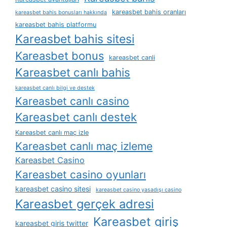
kareasbet bahis oranları
kareasbet bahis bonusları hakkında
kareasbet bahis platformu
Kareasbet bahis sitesi
Kareasbet bonus
kareasbet canli
Kareasbet canlı bahis
kareasbet canlı bilgi ve destek
Kareasbet canlı casino
Kareasbet canlı destek
Kareasbet canlı maç izle
Kareasbet canlı maç izleme
Kareasbet Casino
Kareasbet casino oyunları
kareasbet casino sitesi
kareasbet casino yasadışı casino
Kareasbet gerçek adresi
Kareasbet giriş
kareasbet giris twitter