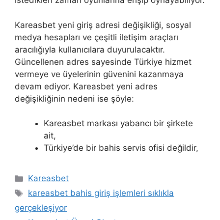
istedikleri zaman oyunlarına erişip oynayabiliyor.
Kareasbet yeni giriş adresi değişikliği, sosyal
medya hesapları ve çeşitli iletişim araçları
aracılığıyla kullanıcılara duyurulacaktır.
Güncellenen adres sayesinde Türkiye hizmet
vermeye ve üyelerinin güvenini kazanmaya
devam ediyor. Kareasbet yeni adres
değişikliğinin nedeni ise şöyle:
Kareasbet markası yabancı bir şirkete
ait,
Türkiye’de bir bahis servis ofisi değildir,
Kategoriler
Kareasbet
Etiketler
kareasbet bahis giriş işlemleri sıklıkla
gerçekleşiyor