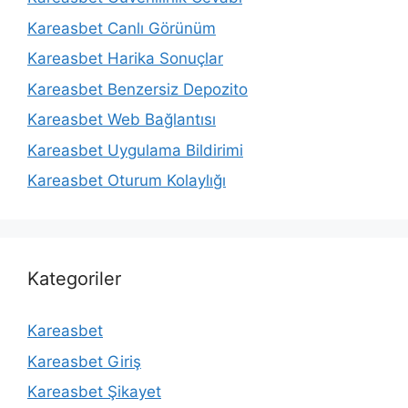
Kareasbet Canlı Görünüm
Kareasbet Harika Sonuçlar
Kareasbet Benzersiz Depozito
Kareasbet Web Bağlantısı
Kareasbet Uygulama Bildirimi
Kareasbet Oturum Kolaylığı
Kategoriler
Kareasbet
Kareasbet Giriş
Kareasbet Şikayet