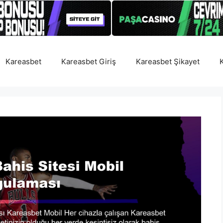
Kareasbet
Kareasbet Giriş
Kareasbet Şikayet