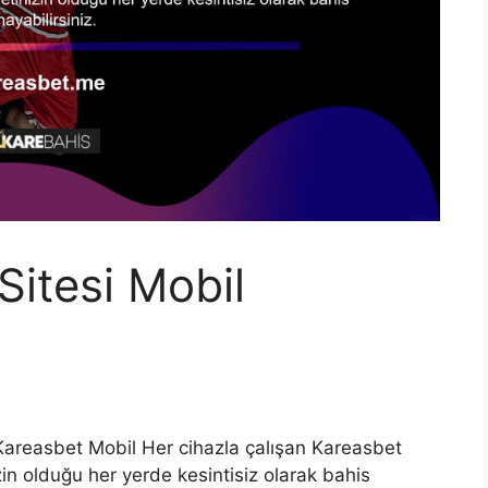
Sitesi Mobil
Kareasbet Mobil Her cihazla çalışan Kareasbet
in olduğu her yerde kesintisiz olarak bahis