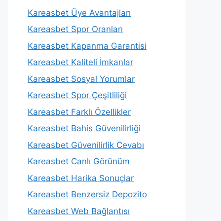
Kareasbet Üye Avantajları
Kareasbet Spor Oranları
Kareasbet Kapanma Garantisi
Kareasbet Kaliteli İmkanlar
Kareasbet Sosyal Yorumlar
Kareasbet Spor Çeşitliliği
Kareasbet Farklı Özellikler
Kareasbet Bahis Güvenilirliği
Kareasbet Güvenilirlik Cevabı
Kareasbet Canlı Görünüm
Kareasbet Harika Sonuçlar
Kareasbet Benzersiz Depozito
Kareasbet Web Bağlantısı