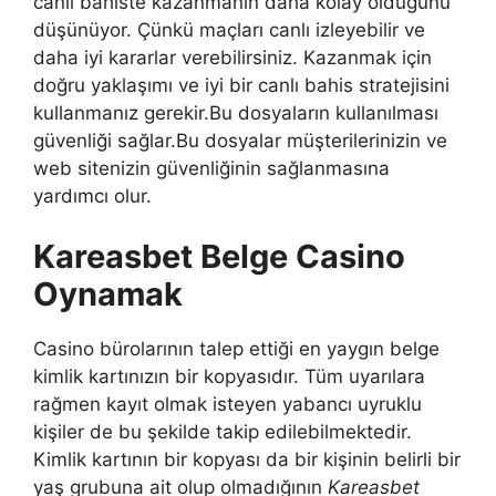
canlı bahiste kazanmanın daha kolay olduğunu
düşünüyor. Çünkü maçları canlı izleyebilir ve
daha iyi kararlar verebilirsiniz. Kazanmak için
doğru yaklaşımı ve iyi bir canlı bahis stratejisini
kullanmanız gerekir.Bu dosyaların kullanılması
güvenliği sağlar.Bu dosyalar müşterilerinizin ve
web sitenizin güvenliğinin sağlanmasına
yardımcı olur.
Kareasbet Belge Casino
Oynamak
Casino bürolarının talep ettiği en yaygın belge
kimlik kartınızın bir kopyasıdır. Tüm uyarılara
rağmen kayıt olmak isteyen yabancı uyruklu
kişiler de bu şekilde takip edilebilmektedir.
Kimlik kartının bir kopyası da bir kişinin belirli bir
yaş grubuna ait olup olmadığının
Kareasbet