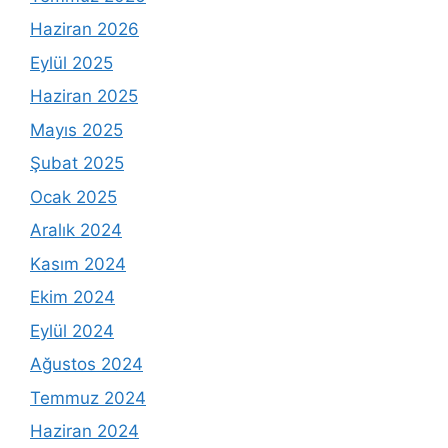
Haziran 2026
Eylül 2025
Haziran 2025
Mayıs 2025
Şubat 2025
Ocak 2025
Aralık 2024
Kasım 2024
Ekim 2024
Eylül 2024
Ağustos 2024
Temmuz 2024
Haziran 2024