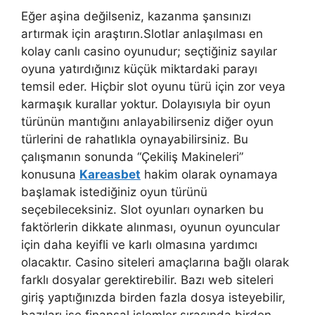
Eğer aşina değilseniz, kazanma şansınızı
artırmak için araştırın.Slotlar anlaşılması en
kolay canlı casino oyunudur; seçtiğiniz sayılar
oyuna yatırdığınız küçük miktardaki parayı
temsil eder. Hiçbir slot oyunu türü için zor veya
karmaşık kurallar yoktur. Dolayısıyla bir oyun
türünün mantığını anlayabilirseniz diğer oyun
türlerini de rahatlıkla oynayabilirsiniz. Bu
çalışmanın sonunda “Çekiliş Makineleri”
konusuna
Kareasbet
hakim olarak oynamaya
başlamak istediğiniz oyun türünü
seçebileceksiniz. Slot oyunları oynarken bu
faktörlerin dikkate alınması, oyunun oyuncular
için daha keyifli ve karlı olmasına yardımcı
olacaktır. Casino siteleri amaçlarına bağlı olarak
farklı dosyalar gerektirebilir. Bazı web siteleri
giriş yaptığınızda birden fazla dosya isteyebilir,
bazıları ise finansal işlemler sırasında birden