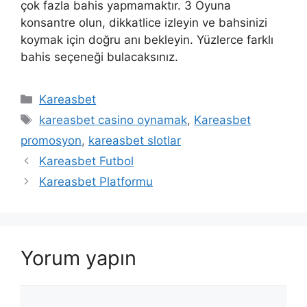
çok fazla bahis yapmamaktır. 3 Oyuna
konsantre olun, dikkatlice izleyin ve bahsinizi
koymak için doğru anı bekleyin. Yüzlerce farklı
bahis seçeneği bulacaksınız.
Kategoriler
Kareasbet
Etiketler
kareasbet casino oynamak
,
Kareasbet
promosyon
,
kareasbet slotlar
Kareasbet Futbol
Kareasbet Platformu
Yorum yapın
Yorum