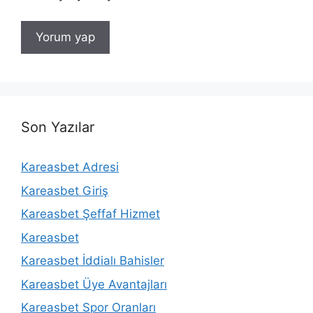
Son Yazılar
Kareasbet Adresi
Kareasbet Giriş
Kareasbet Şeffaf Hizmet
Kareasbet
Kareasbet İddialı Bahisler
Kareasbet Üye Avantajları
Kareasbet Spor Oranları