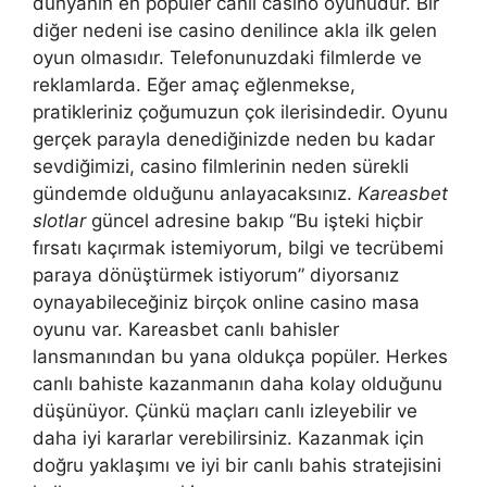
dünyanın en popüler canlı casino oyunudur. Bir
diğer nedeni ise casino denilince akla ilk gelen
oyun olmasıdır. Telefonunuzdaki filmlerde ve
reklamlarda. Eğer amaç eğlenmekse,
pratikleriniz çoğumuzun çok ilerisindedir. Oyunu
gerçek parayla denediğinizde neden bu kadar
sevdiğimizi, casino filmlerinin neden sürekli
gündemde olduğunu anlayacaksınız.
Kareasbet
slotlar
güncel adresine bakıp “Bu işteki hiçbir
fırsatı kaçırmak istemiyorum, bilgi ve tecrübemi
paraya dönüştürmek istiyorum” diyorsanız
oynayabileceğiniz birçok online casino masa
oyunu var. Kareasbet canlı bahisler
lansmanından bu yana oldukça popüler. Herkes
canlı bahiste kazanmanın daha kolay olduğunu
düşünüyor. Çünkü maçları canlı izleyebilir ve
daha iyi kararlar verebilirsiniz. Kazanmak için
doğru yaklaşımı ve iyi bir canlı bahis stratejisini