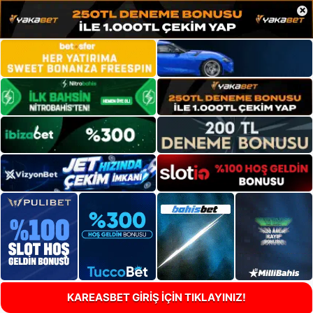
×
KAREASBET GİRİŞ İÇİN TIKLAYINIZ!