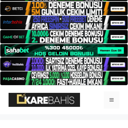
İçeriğe
atla
Menü