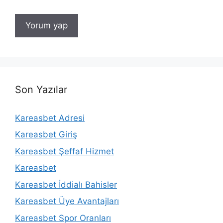
Son Yazılar
Kareasbet Adresi
Kareasbet Giriş
Kareasbet Şeffaf Hizmet
Kareasbet
Kareasbet İddialı Bahisler
Kareasbet Üye Avantajları
Kareasbet Spor Oranları