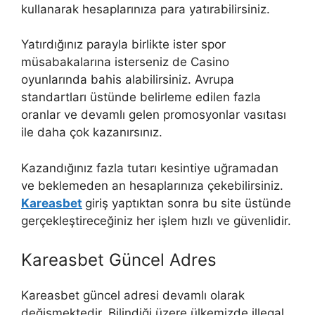
kullanarak hesaplarınıza para yatırabilirsiniz.
Yatırdığınız parayla birlikte ister spor
müsabakalarına isterseniz de Casino
oyunlarında bahis alabilirsiniz. Avrupa
standartları üstünde belirleme edilen fazla
oranlar ve devamlı gelen promosyonlar vasıtası
ile daha çok kazanırsınız.
Kazandığınız fazla tutarı kesintiye uğramadan
ve beklemeden an hesaplarınıza çekebilirsiniz.
Kareasbet
giriş yaptıktan sonra bu site üstünde
gerçekleştireceğiniz her işlem hızlı ve güvenlidir.
Kareasbet Güncel Adres
Kareasbet güncel adresi devamlı olarak
değişmektedir. Bilindiği üzere ülkemizde illegal