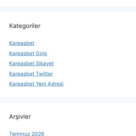
Kategoriler
Kareasbet
Kareasbet Giriş
Kareasbet Şikayet
Kareasbet Twitter
Kareasbet Yeni Adresi
Arşivler
Temmuz 2026