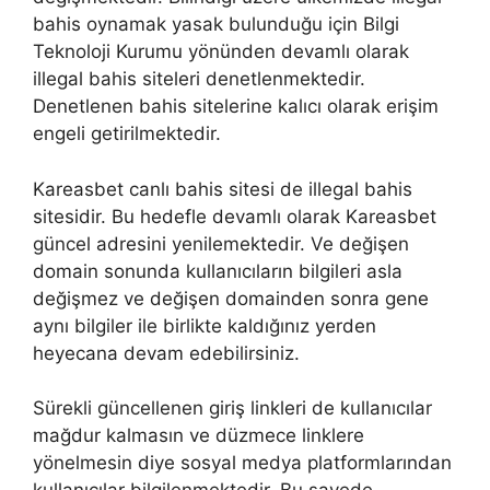
bahis oynamak yasak bulunduğu için Bilgi
Teknoloji Kurumu yönünden devamlı olarak
illegal bahis siteleri denetlenmektedir.
Denetlenen bahis sitelerine kalıcı olarak erişim
engeli getirilmektedir.
Kareasbet canlı bahis sitesi de illegal bahis
sitesidir. Bu hedefle devamlı olarak Kareasbet
güncel adresini yenilemektedir. Ve değişen
domain sonunda kullanıcıların bilgileri asla
değişmez ve değişen domainden sonra gene
aynı bilgiler ile birlikte kaldığınız yerden
heyecana devam edebilirsiniz.
Sürekli güncellenen giriş linkleri de kullanıcılar
mağdur kalmasın ve düzmece linklere
yönelmesin diye sosyal medya platformlarından