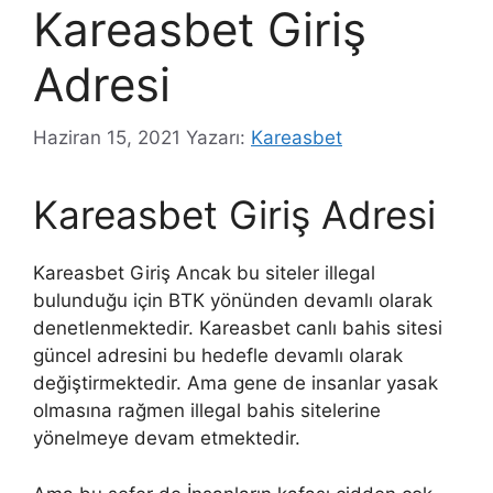
Kareasbet Giriş
Adresi
Haziran 15, 2021
Yazarı:
Kareasbet
Kareasbet Giriş Adresi
Kareasbet Giriş Ancak bu siteler illegal
bulunduğu için BTK yönünden devamlı olarak
denetlenmektedir. Kareasbet canlı bahis sitesi
güncel adresini bu hedefle devamlı olarak
değiştirmektedir. Ama gene de insanlar yasak
olmasına rağmen illegal bahis sitelerine
yönelmeye devam etmektedir.