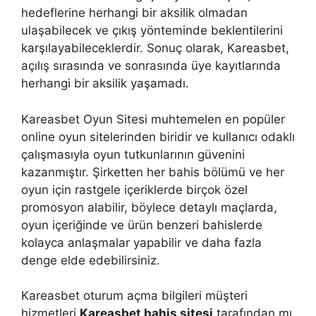
hedeflerine herhangi bir aksilik olmadan
ulaşabilecek ve çıkış yönteminde beklentilerini
karşılayabileceklerdir. Sonuç olarak, Kareasbet,
açılış sırasında ve sonrasında üye kayıtlarında
herhangi bir aksilik yaşamadı.
Kareasbet Oyun Sitesi muhtemelen en popüler
online oyun sitelerinden biridir ve kullanıcı odaklı
çalışmasıyla oyun tutkunlarının güvenini
kazanmıştır. Şirketten her bahis bölümü ve her
oyun için rastgele içeriklerde birçok özel
promosyon alabilir, böylece detaylı maçlarda,
oyun içeriğinde ve ürün benzeri bahislerde
kolayca anlaşmalar yapabilir ve daha fazla
denge elde edebilirsiniz.
Kareasbet oturum açma bilgileri müşteri
hizmetleri
Kareasbet bahis sitesi
tarafından mı