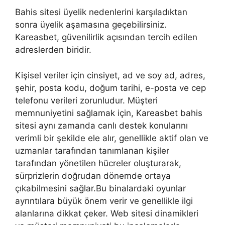
Bahis sitesi üyelik nedenlerini karşıladıktan
sonra üyelik aşamasına geçebilirsiniz.
Kareasbet, güvenilirlik açısından tercih edilen
adreslerden biridir.
Kişisel veriler için cinsiyet, ad ve soy ad, adres,
şehir, posta kodu, doğum tarihi, e-posta ve cep
telefonu verileri zorunludur. Müşteri
memnuniyetini sağlamak için, Kareasbet bahis
sitesi aynı zamanda canlı destek konularını
verimli bir şekilde ele alır, genellikle aktif olan ve
uzmanlar tarafından tanımlanan kişiler
tarafından yönetilen hücreler oluşturarak,
sürprizlerin doğrudan dönemde ortaya
çıkabilmesini sağlar.Bu binalardaki oyunlar
ayrıntılara büyük önem verir ve genellikle ilgi
alanlarına dikkat çeker. Web sitesi dinamikleri