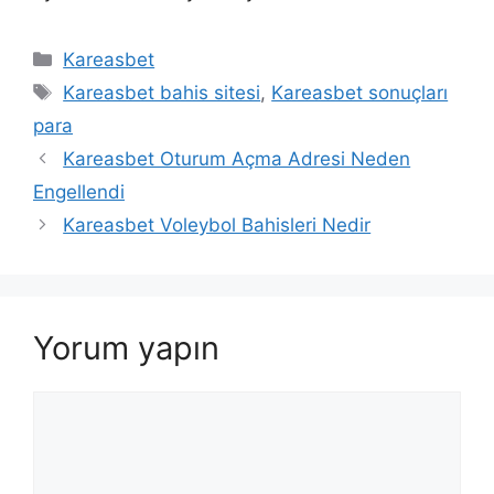
Kategoriler
Kareasbet
Etiketler
Kareasbet bahis sitesi
,
Kareasbet sonuçları
para
Kareasbet Oturum Açma Adresi Neden
Engellendi
Kareasbet Voleybol Bahisleri Nedir
Yorum yapın
Yorum