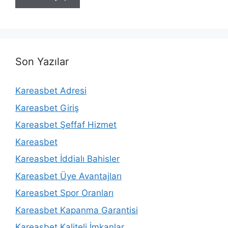
Son Yazılar
Kareasbet Adresi
Kareasbet Giriş
Kareasbet Şeffaf Hizmet
Kareasbet
Kareasbet İddialı Bahisler
Kareasbet Üye Avantajları
Kareasbet Spor Oranları
Kareasbet Kapanma Garantisi
Kareasbet Kaliteli İmkanlar