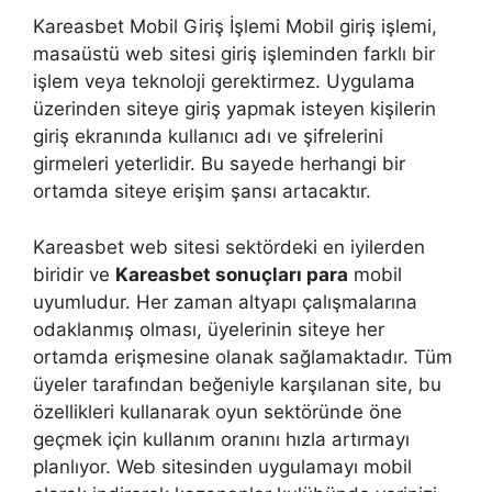
Kareasbet Mobil Giriş İşlemi Mobil giriş işlemi,
masaüstü web sitesi giriş işleminden farklı bir
işlem veya teknoloji gerektirmez. Uygulama
üzerinden siteye giriş yapmak isteyen kişilerin
giriş ekranında kullanıcı adı ve şifrelerini
girmeleri yeterlidir. Bu sayede herhangi bir
ortamda siteye erişim şansı artacaktır.
Kareasbet web sitesi sektördeki en iyilerden
biridir ve
Kareasbet sonuçları para
mobil
uyumludur. Her zaman altyapı çalışmalarına
odaklanmış olması, üyelerinin siteye her
ortamda erişmesine olanak sağlamaktadır. Tüm
üyeler tarafından beğeniyle karşılanan site, bu
özellikleri kullanarak oyun sektöründe öne
geçmek için kullanım oranını hızla artırmayı
planlıyor. Web sitesinden uygulamayı mobil