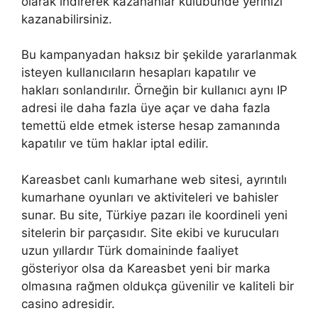
olarak indirerek kazananlar kulübünde yerinizi
kazanabilirsiniz.
Bu kampanyadan haksız bir şekilde yararlanmak
isteyen kullanıcıların hesapları kapatılır ve
hakları sonlandırılır. Örneğin bir kullanıcı aynı IP
adresi ile daha fazla üye açar ve daha fazla
temettü elde etmek isterse hesap zamanında
kapatılır ve tüm haklar iptal edilir.
Kareasbet canlı kumarhane web sitesi, ayrıntılı
kumarhane oyunları ve aktiviteleri ve bahisler
sunar. Bu site, Türkiye pazarı ile koordineli yeni
sitelerin bir parçasıdır. Site ekibi ve kurucuları
uzun yıllardır Türk domaininde faaliyet
gösteriyor olsa da Kareasbet yeni bir marka
olmasına rağmen oldukça güvenilir ve kaliteli bir
casino adresidir.