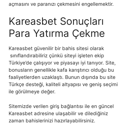
açmasını ve paranızı çekmesini engellemektir.
Kareasbet Sonuçları
Para Yatırma Çekme
Kareasbet güvenilir bir bahis sitesi olarak
sınıflandırabiliriz çünkü siteyi işleten ekip
Türkiye’de çalışıyor ve piyasayı iyi tanıyor. Site,
bonusların genellikle kafa karıştırıcı olduğu bu
faaliyetlerden uzaklaştı. Bunun dışında bu site
Türkçe desteği, kaliteli altyapısı ve geniş seçimi
ile görülmeye değer.
Sitemizde verilen giriş bağlantısı ile en güncel
Kareasbet adresine ulaşabilir ve dilediğiniz
zaman bahislerinizi hazırlayabilirsiniz.