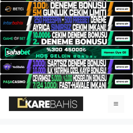
İçeriğe
atla
Menü