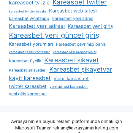
Kareasbet twitter
kareasbet tv izle
Kareasbet web sitesi
kareasbet twitter hesabı
kareasbet whatsapp
kareasbet yeni adres
Kareasbet yeni adresi
Kareasbet yeni giriş
Kareasbet yeni güncel giriş
Kareasbet yorumları
kareasbet çevrimiçi bahis
kareasbet çeşitli yöntemler
kareasbet özel promosyonlar
Kareasbet şikayet
Kareasbet üyelik
Kareasbet şikayetvar
Kareasbet şikayetleri
kayit kareasbet
mobil kareasbet
twitter kareasbet
yeni adresi kareasbet
yeni giris kareasbet
Avrasya'nın en büyük reklam platformunda olmak için
Microsoft Teams:
reklam@avrasyamarketing.com