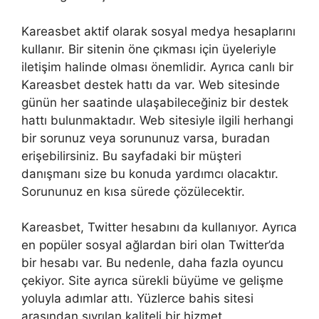
Kareasbet aktif olarak sosyal medya hesaplarını
kullanır. Bir sitenin öne çıkması için üyeleriyle
iletişim halinde olması önemlidir. Ayrıca canlı bir
Kareasbet destek hattı da var. Web sitesinde
günün her saatinde ulaşabileceğiniz bir destek
hattı bulunmaktadır. Web sitesiyle ilgili herhangi
bir sorunuz veya sorununuz varsa, buradan
erişebilirsiniz. Bu sayfadaki bir müşteri
danışmanı size bu konuda yardımcı olacaktır.
Sorununuz en kısa sürede çözülecektir.
Kareasbet, Twitter hesabını da kullanıyor. Ayrıca
en popüler sosyal ağlardan biri olan Twitter’da
bir hesabı var. Bu nedenle, daha fazla oyuncu
çekiyor. Site ayrıca sürekli büyüme ve gelişme
yoluyla adımlar attı. Yüzlerce bahis sitesi
arasından sıyrılan kaliteli bir hizmet