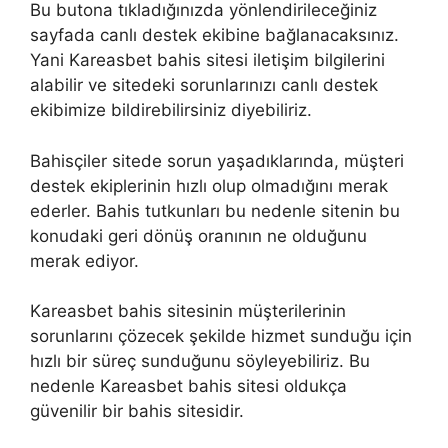
Bu butona tıkladığınızda yönlendirileceğiniz
sayfada canlı destek ekibine bağlanacaksınız.
Yani Kareasbet bahis sitesi iletişim bilgilerini
alabilir ve sitedeki sorunlarınızı canlı destek
ekibimize bildirebilirsiniz diyebiliriz.
Bahisçiler sitede sorun yaşadıklarında, müşteri
destek ekiplerinin hızlı olup olmadığını merak
ederler. Bahis tutkunları bu nedenle sitenin bu
konudaki geri dönüş oranının ne olduğunu
merak ediyor.
Kareasbet bahis sitesinin müşterilerinin
sorunlarını çözecek şekilde hizmet sunduğu için
hızlı bir süreç sunduğunu söyleyebiliriz. Bu
nedenle Kareasbet bahis sitesi oldukça
güvenilir bir bahis sitesidir.