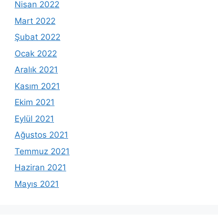
Nisan 2022
Mart 2022
Şubat 2022
Ocak 2022
Aralık 2021
Kasım 2021
Ekim 2021
Eylül 2021
Ağustos 2021
Temmuz 2021
Haziran 2021
Mayıs 2021