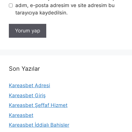
adım, e-posta adresim ve site adresim bu
tarayıcıya kaydedilsin.
Son Yazılar
Kareasbet Adresi
Kareasbet Giriş
Kareasbet Şeffaf Hizmet
Kareasbet
Kareasbet İddialı Bahisler