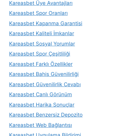
Kareasbet Üye Avantajları
Kareasbet Spor Oranları
Kareasbet Kapanma Garantisi
Kareasbet Kaliteli İmkanlar
Kareasbet Sosyal Yorumlar
Kareasbet Spor Çeşitliliği
Kareasbet Farklı Özellikler
Kareasbet Bahis Güvenilirliği
Kareasbet Güvenilirlik Cevabı
Kareasbet Canlı Görünüm
Kareasbet Harika Sonuçlar
Kareasbet Benzersiz Depozito
Kareasbet Web Bağlantısı
Kareasbet Uygulama Bildirimi