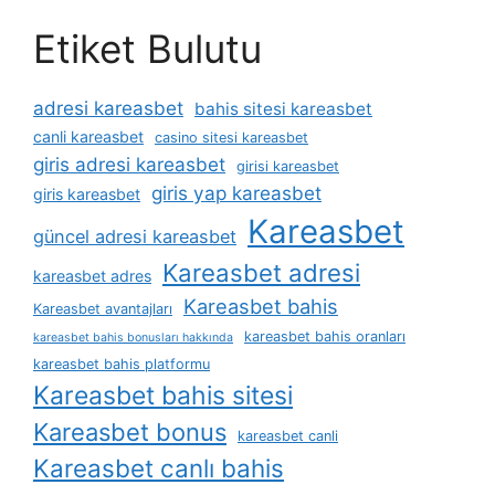
Etiket Bulutu
adresi kareasbet
bahis sitesi kareasbet
canli kareasbet
casino sitesi kareasbet
giris adresi kareasbet
girisi kareasbet
giris yap kareasbet
giris kareasbet
Kareasbet
güncel adresi kareasbet
Kareasbet adresi
kareasbet adres
Kareasbet bahis
Kareasbet avantajları
kareasbet bahis oranları
kareasbet bahis bonusları hakkında
kareasbet bahis platformu
Kareasbet bahis sitesi
Kareasbet bonus
kareasbet canli
Kareasbet canlı bahis