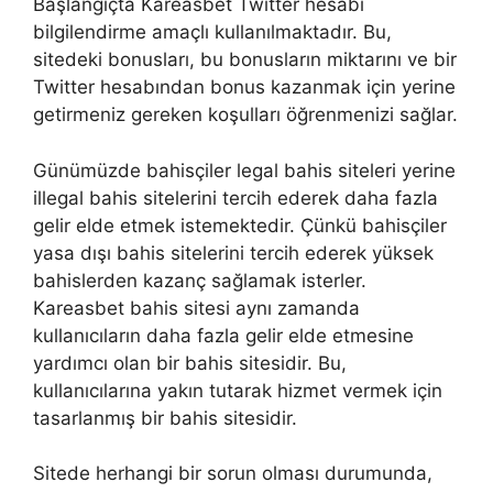
Başlangıçta Kareasbet Twitter hesabı
bilgilendirme amaçlı kullanılmaktadır. Bu,
sitedeki bonusları, bu bonusların miktarını ve bir
Twitter hesabından bonus kazanmak için yerine
getirmeniz gereken koşulları öğrenmenizi sağlar.
Günümüzde bahisçiler legal bahis siteleri yerine
illegal bahis sitelerini tercih ederek daha fazla
gelir elde etmek istemektedir. Çünkü bahisçiler
yasa dışı bahis sitelerini tercih ederek yüksek
bahislerden kazanç sağlamak isterler.
Kareasbet bahis sitesi aynı zamanda
kullanıcıların daha fazla gelir elde etmesine
yardımcı olan bir bahis sitesidir. Bu,
kullanıcılarına yakın tutarak hizmet vermek için
tasarlanmış bir bahis sitesidir.
Sitede herhangi bir sorun olması durumunda,