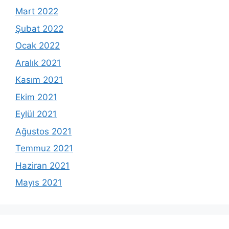
Mart 2022
Şubat 2022
Ocak 2022
Aralık 2021
Kasım 2021
Ekim 2021
Eylül 2021
Ağustos 2021
Temmuz 2021
Haziran 2021
Mayıs 2021