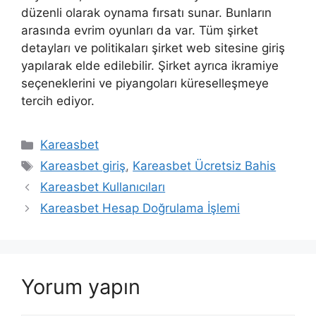
düzenli olarak oynama fırsatı sunar. Bunların
arasında evrim oyunları da var. Tüm şirket
detayları ve politikaları şirket web sitesine giriş
yapılarak elde edilebilir. Şirket ayrıca ikramiye
seçeneklerini ve piyangoları küreselleşmeye
tercih ediyor.
Kategoriler
Kareasbet
Etiketler
Kareasbet giriş
,
Kareasbet Ücretsiz Bahis
Kareasbet Kullanıcıları
Kareasbet Hesap Doğrulama İşlemi
Yorum yapın