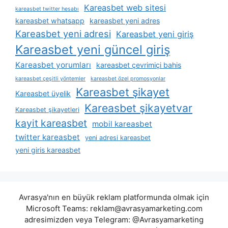
Kareasbet web sitesi
kareasbet twitter hesabı
kareasbet whatsapp
kareasbet yeni adres
Kareasbet yeni adresi
Kareasbet yeni giriş
Kareasbet yeni güncel giriş
Kareasbet yorumları
kareasbet çevrimiçi bahis
kareasbet çeşitli yöntemler
kareasbet özel promosyonlar
Kareasbet şikayet
Kareasbet üyelik
Kareasbet şikayetvar
Kareasbet şikayetleri
kayit kareasbet
mobil kareasbet
twitter kareasbet
yeni adresi kareasbet
yeni giris kareasbet
Avrasya'nın en büyük reklam platformunda olmak için
Microsoft Teams:
reklam@avrasyamarketing.com
adresimizden veya Telegram: @Avrasyamarketing