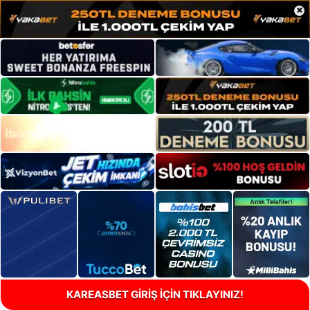
×
KAREASBET GİRİŞ İÇİN TIKLAYINIZ!