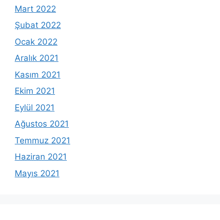
Mart 2022
Şubat 2022
Ocak 2022
Aralık 2021
Kasım 2021
Ekim 2021
Eylül 2021
Ağustos 2021
Temmuz 2021
Haziran 2021
Mayıs 2021