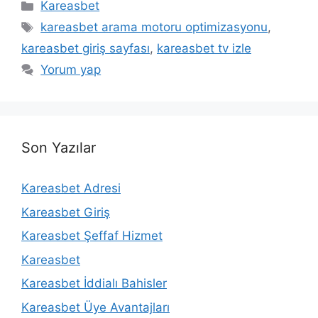
Kategoriler
Kareasbet
Etiketler
kareasbet arama motoru optimizasyonu
,
kareasbet giriş sayfası
,
kareasbet tv izle
Yorum yap
Son Yazılar
Kareasbet Adresi
Kareasbet Giriş
Kareasbet Şeffaf Hizmet
Kareasbet
Kareasbet İddialı Bahisler
Kareasbet Üye Avantajları