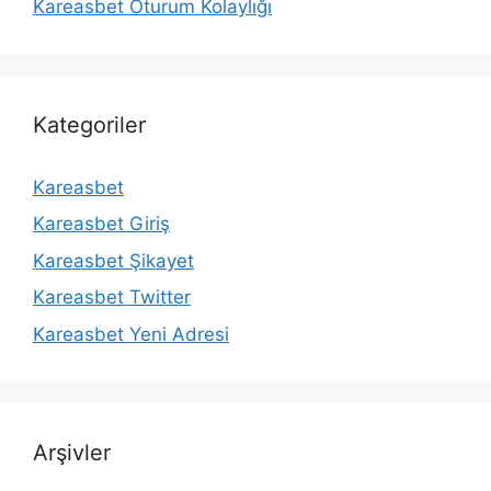
Kareasbet Oturum Kolaylığı
Kategoriler
Kareasbet
Kareasbet Giriş
Kareasbet Şikayet
Kareasbet Twitter
Kareasbet Yeni Adresi
Arşivler