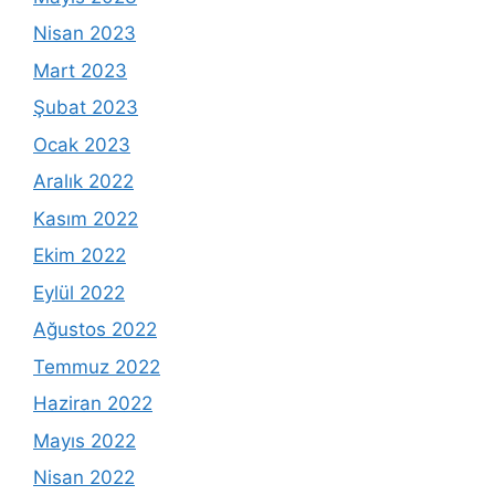
Nisan 2023
Mart 2023
Şubat 2023
Ocak 2023
Aralık 2022
Kasım 2022
Ekim 2022
Eylül 2022
Ağustos 2022
Temmuz 2022
Haziran 2022
Mayıs 2022
Nisan 2022