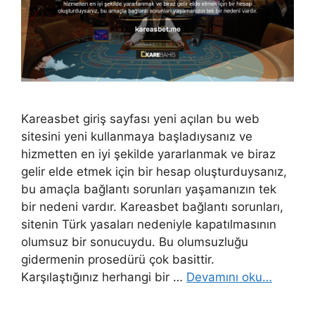
Kareasbet giriş sayfası yeni açılan bu web
sitesini yeni kullanmaya başladıysanız ve
hizmetten en iyi şekilde yararlanmak ve biraz
gelir elde etmek için bir hesap oluşturduysanız,
bu amaçla bağlantı sorunları yaşamanızın tek
bir nedeni vardır. Kareasbet bağlantı sorunları,
sitenin Türk yasaları nedeniyle kapatılmasının
olumsuz bir sonucuydu. Bu olumsuzluğu
gidermenin prosedürü çok basittir.
Karşılaştığınız herhangi bir …
Devamını oku…