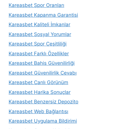
Kareasbet Spor Oranları
Kareasbet Kapanma Garantisi
Kareasbet Kaliteli İmkanlar
Kareasbet Sosyal Yorumlar
Kareasbet Spor Çeşitliliği
Kareasbet Farklı Özellikler
Kareasbet Bahis Güvenilirliği
Kareasbet Güvenilirlik Cevabı
Kareasbet Canlı Görünüm
Kareasbet Harika Sonuçlar
Kareasbet Benzersiz Depozito
Kareasbet Web Bağlantısı
Kareasbet Uygulama Bildirimi