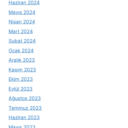
Haziran 2024
Mayıs 2024
Nisan 2024
Mart 2024
Şubat 2024
Ocak 2024
Aralık 2023
Kasım 2023
Ekim 2023
Eylül 2023
Ağustos 2023
Temmuz 2023
Haziran 2023
Mayıs 2023