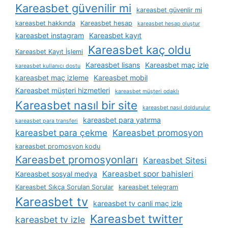
Kareasbet güvenilir mi
kareasbet güvenlir mi
kareasbet hakkında
Kareasbet hesap
kareasbet hesap oluştur
kareasbet instagram
Kareasbet kayıt
Kareasbet kaç oldu
Kareasbet Kayıt İşlemi
Kareasbet lisans
Kareasbet maç izle
kareasbet kullanıcı dostu
kareasbet maç izleme
Kareasbet mobil
Kareasbet müşteri hizmetleri
kareasbet müşteri odaklı
Kareasbet nasıl bir site
kareasbet nasıl doldurulur
kareasbet para yatırma
kareasbet para transferi
kareasbet para çekme
Kareasbet promosyon
kareasbet promosyon kodu
Kareasbet promosyonları
Kareasbet Sitesi
Kareasbet spor bahisleri
Kareasbet sosyal medya
Kareasbet Sıkça Sorulan Sorular
kareasbet telegram
Kareasbet tv
kareasbet tv canli maç izle
Kareasbet twitter
kareasbet tv izle