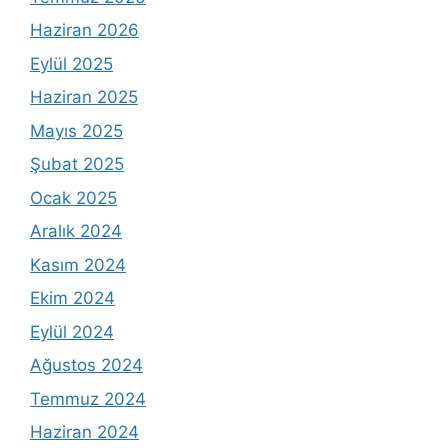
Haziran 2026
Eylül 2025
Haziran 2025
Mayıs 2025
Şubat 2025
Ocak 2025
Aralık 2024
Kasım 2024
Ekim 2024
Eylül 2024
Ağustos 2024
Temmuz 2024
Haziran 2024