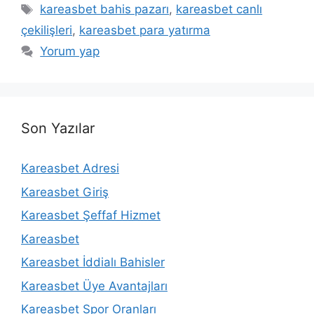
Etiketler
kareasbet bahis pazarı
,
kareasbet canlı
çekilişleri
,
kareasbet para yatırma
Yorum yap
Son Yazılar
Kareasbet Adresi
Kareasbet Giriş
Kareasbet Şeffaf Hizmet
Kareasbet
Kareasbet İddialı Bahisler
Kareasbet Üye Avantajları
Kareasbet Spor Oranları