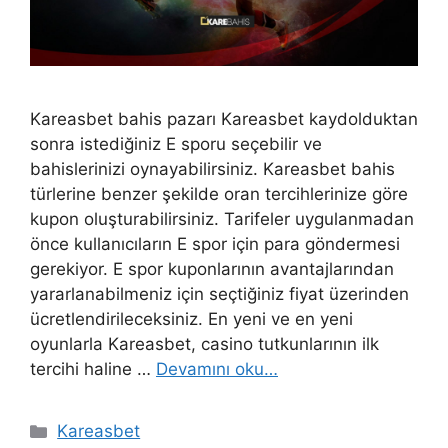
Kareasbet bahis pazarı Kareasbet kaydolduktan
sonra istediğiniz E sporu seçebilir ve
bahislerinizi oynayabilirsiniz. Kareasbet bahis
türlerine benzer şekilde oran tercihlerinize göre
kupon oluşturabilirsiniz. Tarifeler uygulanmadan
önce kullanıcıların E spor için para göndermesi
gerekiyor. E spor kuponlarının avantajlarından
yararlanabilmeniz için seçtiğiniz fiyat üzerinden
ücretlendirileceksiniz. En yeni ve en yeni
oyunlarla Kareasbet, casino tutkunlarının ilk
tercihi haline …
Devamını oku…
Kategoriler
Kareasbet