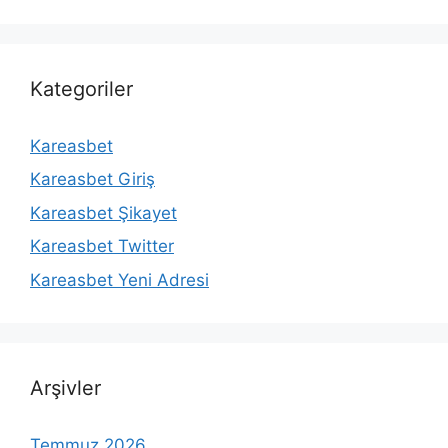
Kategoriler
Kareasbet
Kareasbet Giriş
Kareasbet Şikayet
Kareasbet Twitter
Kareasbet Yeni Adresi
Arşivler
Temmuz 2026