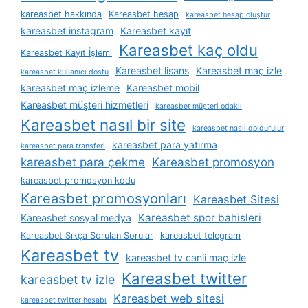
kareasbet hakkında
Kareasbet hesap
kareasbet hesap oluştur
kareasbet instagram
Kareasbet kayıt
Kareasbet kaç oldu
Kareasbet Kayıt İşlemi
Kareasbet lisans
Kareasbet maç izle
kareasbet kullanıcı dostu
kareasbet maç izleme
Kareasbet mobil
Kareasbet müşteri hizmetleri
kareasbet müşteri odaklı
Kareasbet nasıl bir site
kareasbet nasıl doldurulur
kareasbet para yatırma
kareasbet para transferi
kareasbet para çekme
Kareasbet promosyon
kareasbet promosyon kodu
Kareasbet promosyonları
Kareasbet Sitesi
Kareasbet spor bahisleri
Kareasbet sosyal medya
Kareasbet Sıkça Sorulan Sorular
kareasbet telegram
Kareasbet tv
kareasbet tv canli maç izle
Kareasbet twitter
kareasbet tv izle
Kareasbet web sitesi
kareasbet twitter hesabı