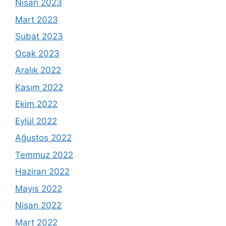
Nisan 2023
Mart 2023
Şubat 2023
Ocak 2023
Aralık 2022
Kasım 2022
Ekim 2022
Eylül 2022
Ağustos 2022
Temmuz 2022
Haziran 2022
Mayıs 2022
Nisan 2022
Mart 2022