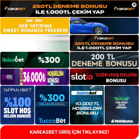
×
KAREASBET GİRİŞ İÇİN TIKLAYINIZ!