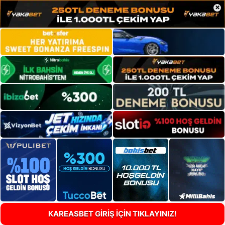
×
KAREASBET GİRİŞ İÇİN TIKLAYINIZ!