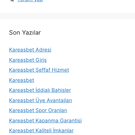
Son Yazılar
Kareasbet Adresi
Kareasbet Giriş
Kareasbet Şeffaf Hizmet
Kareasbet
Kareasbet İddialı Bahisler
Kareasbet Üye Avantajları
Kareasbet Spor Oranları
Kareasbet Kapanma Garantisi
Kareasbet Kaliteli İmkanlar