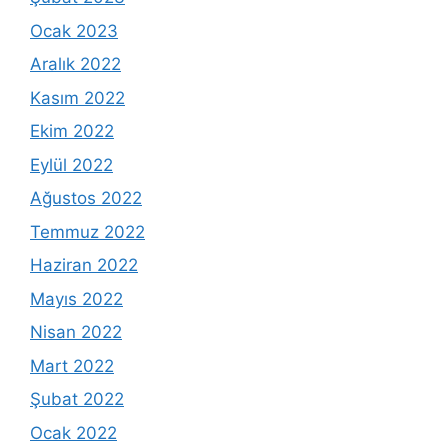
Ocak 2023
Aralık 2022
Kasım 2022
Ekim 2022
Eylül 2022
Ağustos 2022
Temmuz 2022
Haziran 2022
Mayıs 2022
Nisan 2022
Mart 2022
Şubat 2022
Ocak 2022