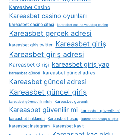
Kareasbet Casino
Kareasbet casino oyunları
kareasbet casino sitesi
kareasbet casino yasadışı casino
Kareasbet gerçek adresi
Kareasbet giriş
kareasbet giris twitter
Kareasbet giriş adresi
kareasbet giriş yap
Kareasbet Girişi
kareasbet güncel adres
kareasbet güncel
Kareasbet güncel adresi
Kareasbet güncel giriş
Kareasbet güvenilir
kareasbet güvenebilir misin
Kareasbet güvenilir mi
kareasbet güvenlir mi
kareasbet hakkında
Kareasbet hesap
kareasbet hesap oluştur
kareasbet instagram
Kareasbet kayıt
Kareasbet kaç oldu