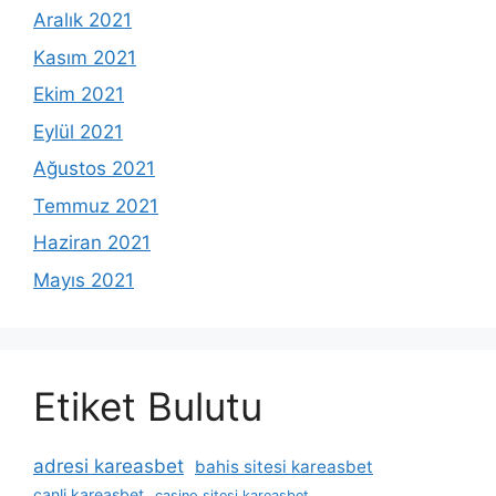
Aralık 2021
Kasım 2021
Ekim 2021
Eylül 2021
Ağustos 2021
Temmuz 2021
Haziran 2021
Mayıs 2021
Etiket Bulutu
adresi kareasbet
bahis sitesi kareasbet
canli kareasbet
casino sitesi kareasbet