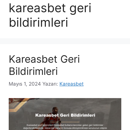
kareasbet geri
bildirimleri
Kareasbet Geri
Bildirimleri
Mayıs 1, 2024
Yazarı:
Kareasbet