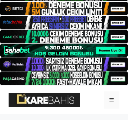
İçeriğe
atla
Menü