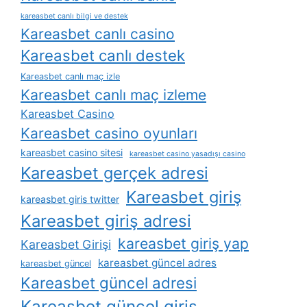
kareasbet canlı bilgi ve destek
Kareasbet canlı casino
Kareasbet canlı destek
Kareasbet canlı maç izle
Kareasbet canlı maç izleme
Kareasbet Casino
Kareasbet casino oyunları
kareasbet casino sitesi
kareasbet casino yasadışı casino
Kareasbet gerçek adresi
Kareasbet giriş
kareasbet giris twitter
Kareasbet giriş adresi
kareasbet giriş yap
Kareasbet Girişi
kareasbet güncel adres
kareasbet güncel
Kareasbet güncel adresi
Kareasbet güncel giriş