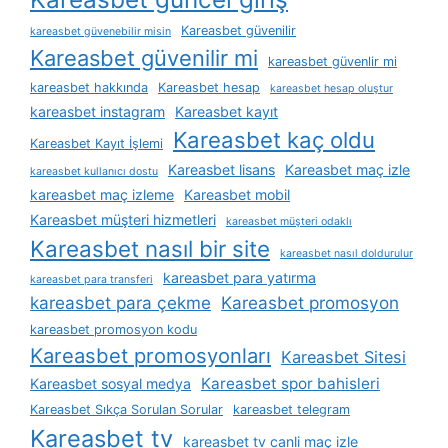
Kareasbet güvenilir
kareasbet güvenebilir misin
Kareasbet güvenilir mi
kareasbet güvenlir mi
kareasbet hakkında
Kareasbet hesap
kareasbet hesap oluştur
kareasbet instagram
Kareasbet kayıt
Kareasbet kaç oldu
Kareasbet Kayıt İşlemi
Kareasbet lisans
Kareasbet maç izle
kareasbet kullanıcı dostu
kareasbet maç izleme
Kareasbet mobil
Kareasbet müşteri hizmetleri
kareasbet müşteri odaklı
Kareasbet nasıl bir site
kareasbet nasıl doldurulur
kareasbet para yatırma
kareasbet para transferi
kareasbet para çekme
Kareasbet promosyon
kareasbet promosyon kodu
Kareasbet promosyonları
Kareasbet Sitesi
Kareasbet spor bahisleri
Kareasbet sosyal medya
Kareasbet Sıkça Sorulan Sorular
kareasbet telegram
Kareasbet tv
kareasbet tv canli maç izle