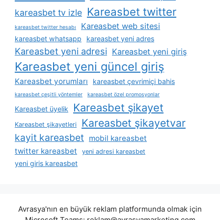
Kareasbet twitter
kareasbet tv izle
Kareasbet web sitesi
kareasbet twitter hesabı
kareasbet whatsapp
kareasbet yeni adres
Kareasbet yeni adresi
Kareasbet yeni giriş
Kareasbet yeni güncel giriş
Kareasbet yorumları
kareasbet çevrimiçi bahis
kareasbet çeşitli yöntemler
kareasbet özel promosyonlar
Kareasbet şikayet
Kareasbet üyelik
Kareasbet şikayetvar
Kareasbet şikayetleri
kayit kareasbet
mobil kareasbet
twitter kareasbet
yeni adresi kareasbet
yeni giris kareasbet
Avrasya'nın en büyük reklam platformunda olmak için
Microsoft Teams:
reklam@avrasyamarketing.com