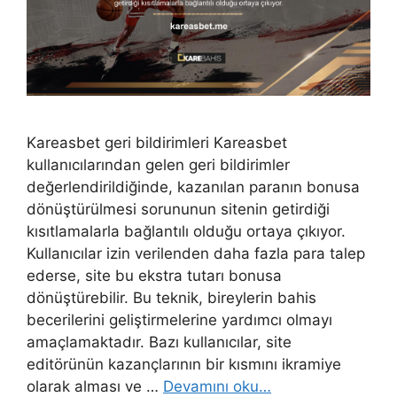
Kareasbet geri bildirimleri Kareasbet
kullanıcılarından gelen geri bildirimler
değerlendirildiğinde, kazanılan paranın bonusa
dönüştürülmesi sorununun sitenin getirdiği
kısıtlamalarla bağlantılı olduğu ortaya çıkıyor.
Kullanıcılar izin verilenden daha fazla para talep
ederse, site bu ekstra tutarı bonusa
dönüştürebilir. Bu teknik, bireylerin bahis
becerilerini geliştirmelerine yardımcı olmayı
amaçlamaktadır. Bazı kullanıcılar, site
editörünün kazançlarının bir kısmını ikramiye
olarak alması ve …
Devamını oku…