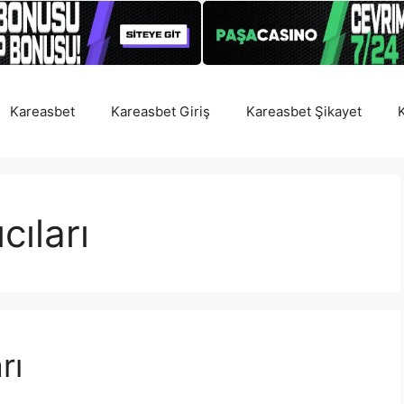
Kareasbet
Kareasbet Giriş
Kareasbet Şikayet
cıları
rı