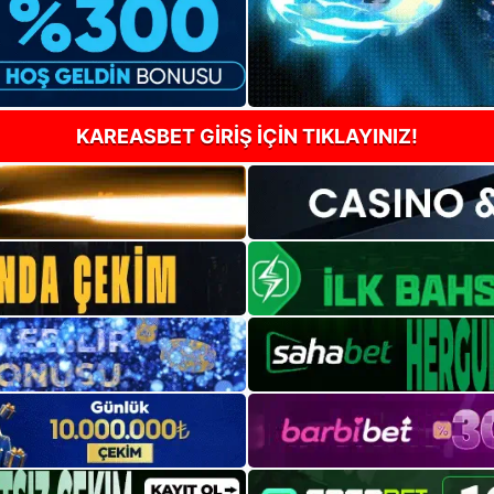
KAREASBET GİRİŞ İÇİN TIKLAYINIZ!