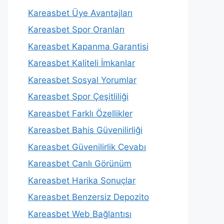
Kareasbet Üye Avantajları
Kareasbet Spor Oranları
Kareasbet Kapanma Garantisi
Kareasbet Kaliteli İmkanlar
Kareasbet Sosyal Yorumlar
Kareasbet Spor Çeşitliliği
Kareasbet Farklı Özellikler
Kareasbet Bahis Güvenilirliği
Kareasbet Güvenilirlik Cevabı
Kareasbet Canlı Görünüm
Kareasbet Harika Sonuçlar
Kareasbet Benzersiz Depozito
Kareasbet Web Bağlantısı