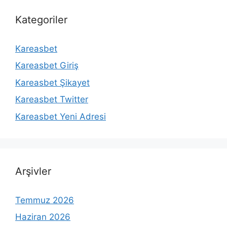
Kategoriler
Kareasbet
Kareasbet Giriş
Kareasbet Şikayet
Kareasbet Twitter
Kareasbet Yeni Adresi
Arşivler
Temmuz 2026
Haziran 2026