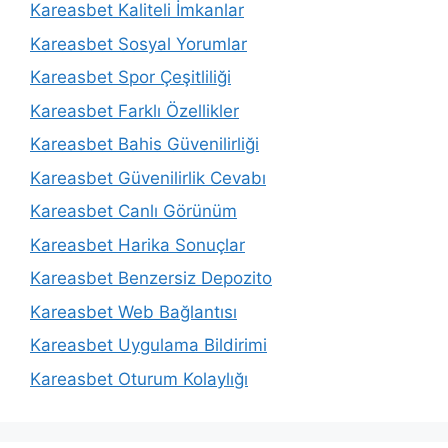
Kareasbet Kaliteli İmkanlar
Kareasbet Sosyal Yorumlar
Kareasbet Spor Çeşitliliği
Kareasbet Farklı Özellikler
Kareasbet Bahis Güvenilirliği
Kareasbet Güvenilirlik Cevabı
Kareasbet Canlı Görünüm
Kareasbet Harika Sonuçlar
Kareasbet Benzersiz Depozito
Kareasbet Web Bağlantısı
Kareasbet Uygulama Bildirimi
Kareasbet Oturum Kolaylığı