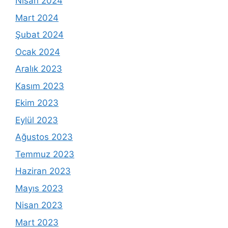
Nisan 2024
Mart 2024
Şubat 2024
Ocak 2024
Aralık 2023
Kasım 2023
Ekim 2023
Eylül 2023
Ağustos 2023
Temmuz 2023
Haziran 2023
Mayıs 2023
Nisan 2023
Mart 2023