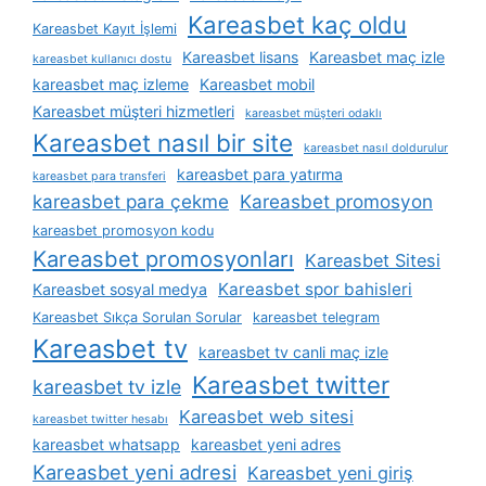
Kareasbet kaç oldu
Kareasbet Kayıt İşlemi
Kareasbet lisans
Kareasbet maç izle
kareasbet kullanıcı dostu
kareasbet maç izleme
Kareasbet mobil
Kareasbet müşteri hizmetleri
kareasbet müşteri odaklı
Kareasbet nasıl bir site
kareasbet nasıl doldurulur
kareasbet para yatırma
kareasbet para transferi
kareasbet para çekme
Kareasbet promosyon
kareasbet promosyon kodu
Kareasbet promosyonları
Kareasbet Sitesi
Kareasbet spor bahisleri
Kareasbet sosyal medya
Kareasbet Sıkça Sorulan Sorular
kareasbet telegram
Kareasbet tv
kareasbet tv canli maç izle
Kareasbet twitter
kareasbet tv izle
Kareasbet web sitesi
kareasbet twitter hesabı
kareasbet whatsapp
kareasbet yeni adres
Kareasbet yeni adresi
Kareasbet yeni giriş