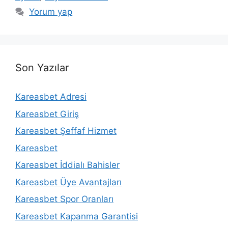
Yorum yap
Son Yazılar
Kareasbet Adresi
Kareasbet Giriş
Kareasbet Şeffaf Hizmet
Kareasbet
Kareasbet İddialı Bahisler
Kareasbet Üye Avantajları
Kareasbet Spor Oranları
Kareasbet Kapanma Garantisi