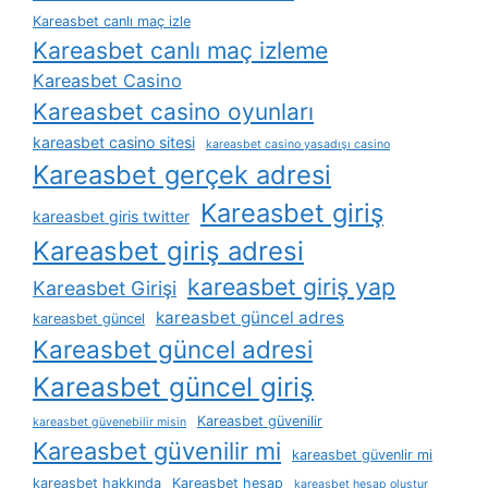
Kareasbet canlı maç izle
Kareasbet canlı maç izleme
Kareasbet Casino
Kareasbet casino oyunları
kareasbet casino sitesi
kareasbet casino yasadışı casino
Kareasbet gerçek adresi
Kareasbet giriş
kareasbet giris twitter
Kareasbet giriş adresi
kareasbet giriş yap
Kareasbet Girişi
kareasbet güncel adres
kareasbet güncel
Kareasbet güncel adresi
Kareasbet güncel giriş
Kareasbet güvenilir
kareasbet güvenebilir misin
Kareasbet güvenilir mi
kareasbet güvenlir mi
kareasbet hakkında
Kareasbet hesap
kareasbet hesap oluştur