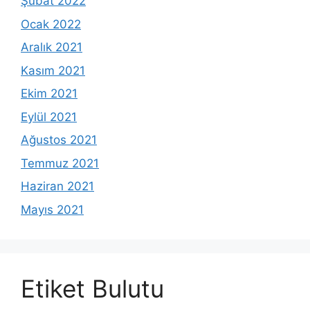
Şubat 2022
Ocak 2022
Aralık 2021
Kasım 2021
Ekim 2021
Eylül 2021
Ağustos 2021
Temmuz 2021
Haziran 2021
Mayıs 2021
Etiket Bulutu