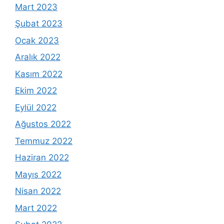
Mart 2023
Şubat 2023
Ocak 2023
Aralık 2022
Kasım 2022
Ekim 2022
Eylül 2022
Ağustos 2022
Temmuz 2022
Haziran 2022
Mayıs 2022
Nisan 2022
Mart 2022