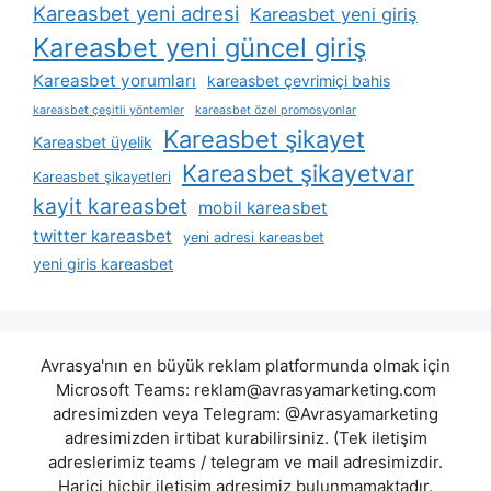
Kareasbet yeni adresi
Kareasbet yeni giriş
Kareasbet yeni güncel giriş
Kareasbet yorumları
kareasbet çevrimiçi bahis
kareasbet çeşitli yöntemler
kareasbet özel promosyonlar
Kareasbet şikayet
Kareasbet üyelik
Kareasbet şikayetvar
Kareasbet şikayetleri
kayit kareasbet
mobil kareasbet
twitter kareasbet
yeni adresi kareasbet
yeni giris kareasbet
Avrasya'nın en büyük reklam platformunda olmak için
Microsoft Teams:
reklam@avrasyamarketing.com
adresimizden veya Telegram: @Avrasyamarketing
adresimizden irtibat kurabilirsiniz. (Tek iletişim
adreslerimiz teams / telegram ve mail adresimizdir.
Harici hiçbir iletişim adresimiz bulunmamaktadır.