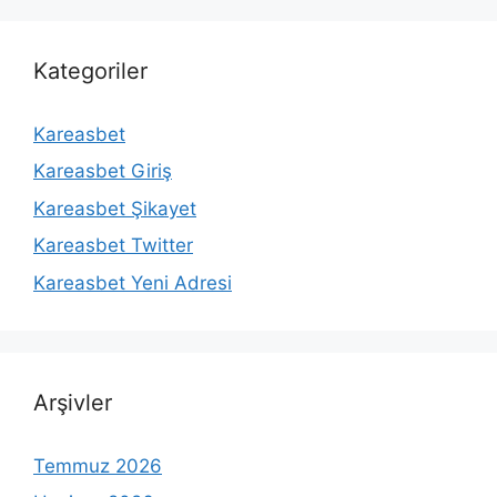
Kategoriler
Kareasbet
Kareasbet Giriş
Kareasbet Şikayet
Kareasbet Twitter
Kareasbet Yeni Adresi
Arşivler
Temmuz 2026