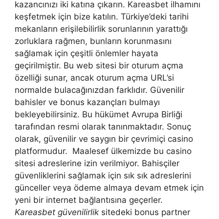
kazancınızı iki katına çıkarın. Kareasbet ilhamını
keşfetmek için bize katılın. Türkiye’deki tarihi
mekanların erişilebilirlik sorunlarının yarattığı
zorluklara rağmen, bunların korunmasını
sağlamak için çeşitli önlemler hayata
geçirilmiştir. Bu web sitesi bir oturum açma
özelliği sunar, ancak oturum açma URL’si
normalde bulacağınızdan farklıdır. Güvenilir
bahisler ve bonus kazançları bulmayı
bekleyebilirsiniz. Bu hükümet Avrupa Birliği
tarafından resmi olarak tanınmaktadır. Sonuç
olarak, güvenilir ve saygın bir çevrimiçi casino
platformudur. Maalesef ülkemizde bu casino
sitesi adreslerine izin verilmiyor. Bahisçiler
güvenliklerini sağlamak için sık sık adreslerini
günceller veya ödeme almaya devam etmek için
yeni bir internet bağlantısına geçerler.
Kareasbet güvenilirlik
sitedeki bonus partner