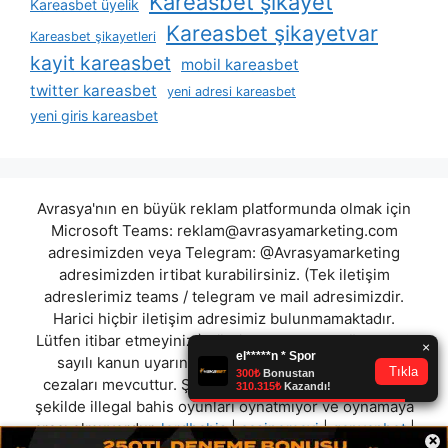
Kareasbet şikayet
Kareasbet üyelik
Kareasbet şikayetvar
Kareasbet şikayetleri
kayit kareasbet
mobil kareasbet
twitter kareasbet
yeni adresi kareasbet
yeni giris kareasbet
Avrasya'nın en büyük reklam platformunda olmak için
Microsoft Teams:
reklam@avrasyamarketing.com
adresimizden veya Telegram: @Avrasyamarketing
adresimizden irtibat kurabilirsiniz. (Tek iletişim
adreslerimiz teams / telegram ve mail adresimizdir.
Harici hiçbir iletişim adresimiz bulunmamaktadır.
Lütfen itibar etmeyiniz.) Türkiye yasalarına göre 7258
sayılı kanun uyarınca yasa dışı bahis oynamanın
cezaları mevcuttur. Şu an bulunduğunuz site hiç bir
şekilde illegal bahis oyunları oynatmıyor ve oynamaya
aracı olmuyordur.
lordbahis
|
casinomavi
|
ganyanbet
|
×