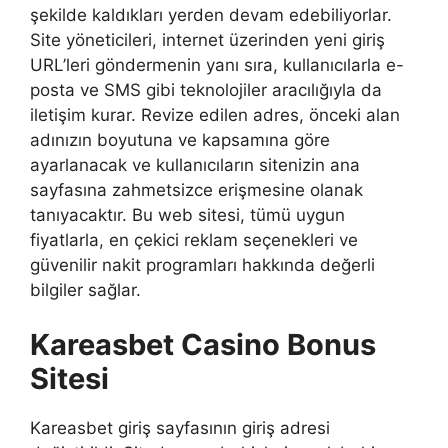
şekilde kaldıkları yerden devam edebiliyorlar.
Site yöneticileri, internet üzerinden yeni giriş
URL’leri göndermenin yanı sıra, kullanıcılarla e-
posta ve SMS gibi teknolojiler aracılığıyla da
iletişim kurar. Revize edilen adres, önceki alan
adınızın boyutuna ve kapsamına göre
ayarlanacak ve kullanıcıların sitenizin ana
sayfasına zahmetsizce erişmesine olanak
tanıyacaktır. Bu web sitesi, tümü uygun
fiyatlarla, en çekici reklam seçenekleri ve
güvenilir nakit programları hakkında değerli
bilgiler sağlar.
Kareasbet Casino Bonus
Sitesi
Kareasbet giriş sayfasının giriş adresi