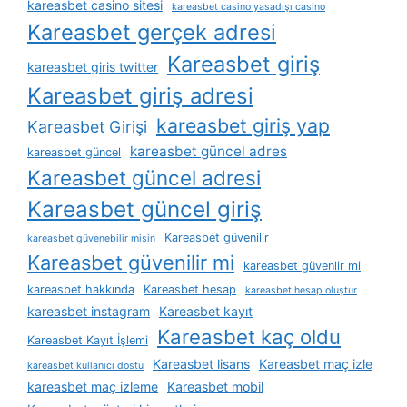
kareasbet casino sitesi
kareasbet casino yasadışı casino
Kareasbet gerçek adresi
Kareasbet giriş
kareasbet giris twitter
Kareasbet giriş adresi
kareasbet giriş yap
Kareasbet Girişi
kareasbet güncel adres
kareasbet güncel
Kareasbet güncel adresi
Kareasbet güncel giriş
Kareasbet güvenilir
kareasbet güvenebilir misin
Kareasbet güvenilir mi
kareasbet güvenlir mi
kareasbet hakkında
Kareasbet hesap
kareasbet hesap oluştur
kareasbet instagram
Kareasbet kayıt
Kareasbet kaç oldu
Kareasbet Kayıt İşlemi
Kareasbet lisans
Kareasbet maç izle
kareasbet kullanıcı dostu
kareasbet maç izleme
Kareasbet mobil