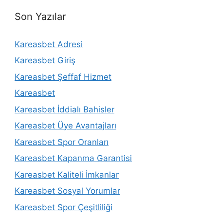
Son Yazılar
Kareasbet Adresi
Kareasbet Giriş
Kareasbet Şeffaf Hizmet
Kareasbet
Kareasbet İddialı Bahisler
Kareasbet Üye Avantajları
Kareasbet Spor Oranları
Kareasbet Kapanma Garantisi
Kareasbet Kaliteli İmkanlar
Kareasbet Sosyal Yorumlar
Kareasbet Spor Çeşitliliği