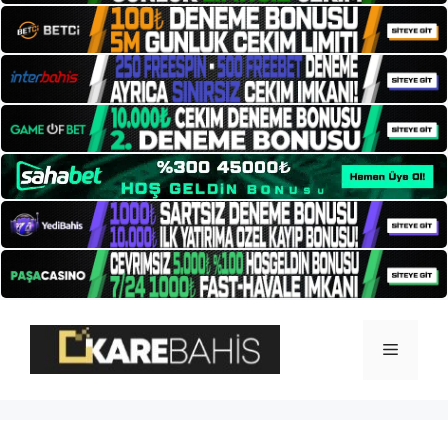
İçeriğe
atla
Menü