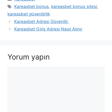
Etiketler
Kareasbet bonus
,
kareasbet bonus sitesi
,
kareasbet güvenilirlik
Kareasbet Adresi Güvenilir
Kareasbet Giriş Adresi Nasıl Alınır
Yorum yapın
Yorum