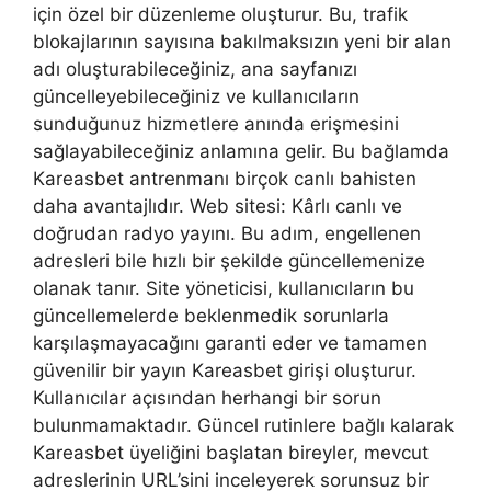
için özel bir düzenleme oluşturur. Bu, trafik
blokajlarının sayısına bakılmaksızın yeni bir alan
adı oluşturabileceğiniz, ana sayfanızı
güncelleyebileceğiniz ve kullanıcıların
sunduğunuz hizmetlere anında erişmesini
sağlayabileceğiniz anlamına gelir. Bu bağlamda
Kareasbet antrenmanı birçok canlı bahisten
daha avantajlıdır. Web sitesi: Kârlı canlı ve
doğrudan radyo yayını. Bu adım, engellenen
adresleri bile hızlı bir şekilde güncellemenize
olanak tanır. Site yöneticisi, kullanıcıların bu
güncellemelerde beklenmedik sorunlarla
karşılaşmayacağını garanti eder ve tamamen
güvenilir bir yayın Kareasbet girişi oluşturur.
Kullanıcılar açısından herhangi bir sorun
bulunmamaktadır. Güncel rutinlere bağlı kalarak
Kareasbet üyeliğini başlatan bireyler, mevcut
adreslerinin URL’sini inceleyerek sorunsuz bir