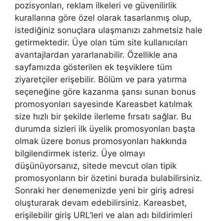
pozisyonları, reklam ilkeleri ve güvenilirlik
kurallarına göre özel olarak tasarlanmış olup,
istediğiniz sonuçlara ulaşmanızı zahmetsiz hale
getirmektedir. Üye olan tüm site kullanıcıları
avantajlardan yararlanabilir. Özellikle ana
sayfamızda gösterilen ek teşviklere tüm
ziyaretçiler erişebilir. Bölüm ve para yatırma
seçeneğine göre kazanma şansı sunan bonus
promosyonları sayesinde Kareasbet katılmak
size hızlı bir şekilde ilerleme fırsatı sağlar. Bu
durumda sizleri ilk üyelik promosyonları başta
olmak üzere bonus promosyonları hakkında
bilgilendirmek isteriz. Üye olmayı
düşünüyorsanız, sitede mevcut olan tipik
promosyonların bir özetini burada bulabilirsiniz.
Sonraki her denemenizde yeni bir giriş adresi
oluşturarak devam edebilirsiniz. Kareasbet,
erişilebilir giriş URL’leri ve alan adı bildirimleri